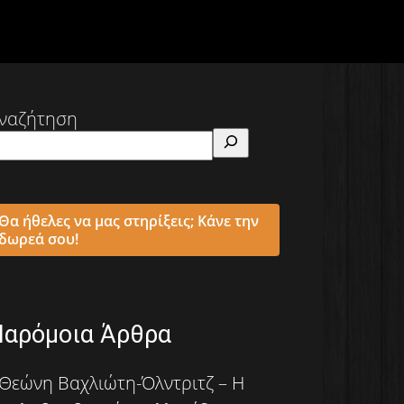
ναζήτηση
Θα ήθελες να μας στηρίξεις; Κάνε την
δωρεά σου!
Παρόμοια Άρθρα
Θεώνη Βαχλιώτη-Όλντριτζ – Η