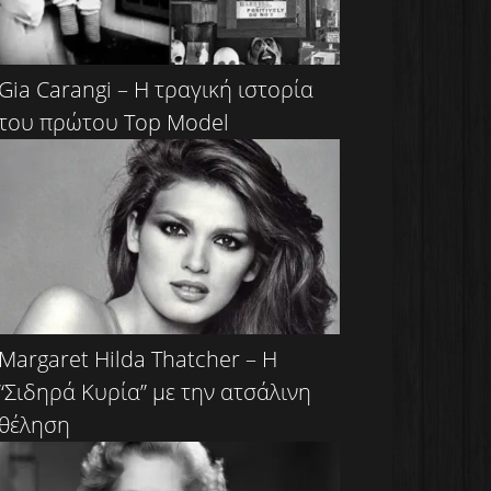
Gia Carangi – Η τραγική ιστορία
του πρώτου Τop Μodel
Margaret Hilda Thatcher – Η
“Σιδηρά Κυρία” με την ατσάλινη
θέληση