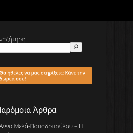
ναζήτηση
Θα ήθελες να μας στηρίξεις; Κάνε την
δωρεά σου!
Παρόμοια Άρθρα
Άννα Μελά-Παπαδοπούλου – Η