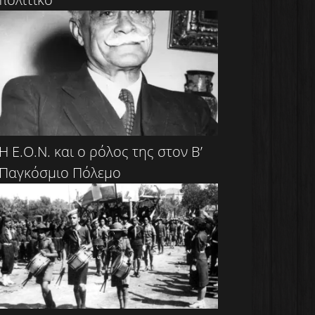
Η Ε.Ο.Ν. και ο ρόλος της στον Β’
Παγκόσμιο Πόλεμο