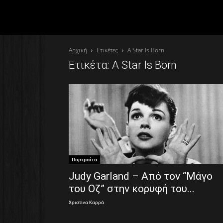
Αρχική
Ετικέτες
A Star Is Born
Ετικέτα: A Star Is Born
Πορτραίτα
Judy Garland – Από τον “Μάγο
του Οζ” στην κορυφή του...
Χριστίνα Καρρά