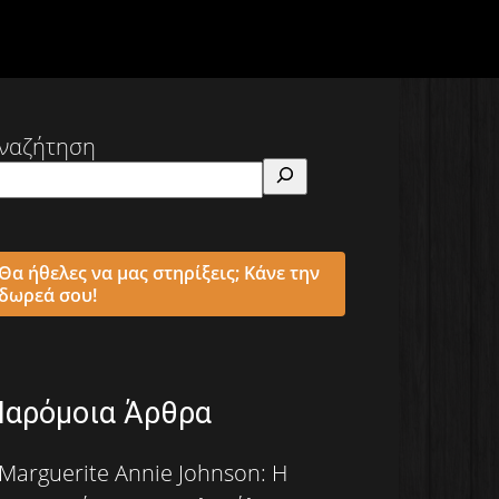
ναζήτηση
Θα ήθελες να μας στηρίξεις; Κάνε την
δωρεά σου!
Παρόμοια Άρθρα
Marguerite Annie Johnson: Η