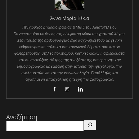
Άννα-Μαρία Κέκια
Πτυχιούχος Δημοσιογραφίας & ΜΜΕ του Αριστοτελείου
Πανεπιστημίου με έφεση στην έκφραση μέσω του γραπτού λόγου.
Στον τομέα της αρθρογραφίας έχω ασχοληθεί τόσο με γενική
ειδησεογραφία, πολιτικά και κοινωνικά θέματα, όσο και με
φωτορεπορτάζ, στήλες πολιτισμού, κριτικές δίσκων, αφιερώματα
και συνεντεύξεις. Λάτρης της ανεξάρτητης και ερευνητικής
δημοσιογραφίας με έμφαση στην ιστορία, την ψυχολογία, την
εγκληματολογία και την κοινωνιολογία. Παράλληλη και
αγαπημένη απασχόληση η τέχνη της φωτογραφίας.
Αναζήτηση