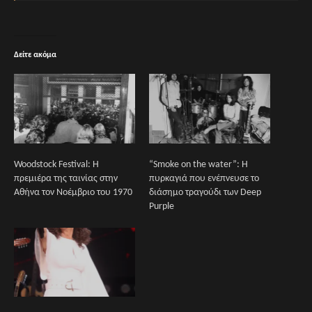
Δείτε ακόμα
Woodstock Festival: Η
“Smoke on the water”: Η
πρεμιέρα της ταινίας στην
πυρκαγιά που ενέπνευσε το
Αθήνα τον Νοέμβριο του 1970
διάσημο τραγούδι των Deep
Purple