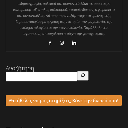
ειδησεογραφία, πολιτικά και κοινωνικά θέματα, όσο και με
φωτορεπορτάζ, στήλες πολιτισμού, κριτικές δίσκων, αφιερώματα
και συνεντεύξεις. Λάτρης της ανεξάρτητης και ερευνητικής
δημοσιογραφίας με έμφαση στην ιστορία, την ψυχολογία, την
εγκληματολογία και την κοινωνιολογία. Παράλληλη και
αγαπημένη απασχόληση η τέχνη της φωτογραφίας.
Αναζήτηση
Θα ήθελες να μας στηρίξεις; Κάνε την δωρεά σου!