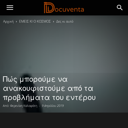
Αρχική
ΕΜΕΙΣ ΚΙ Ο ΚΟΣΜΟΣ
Δες κι αυτό
Πώς μπορούμε να
ανακουφιστούμε από τα
προβλήματα του εντέρου
Από
Φερενίκη Καλαφάτη
-
9 Απριλίου 2019