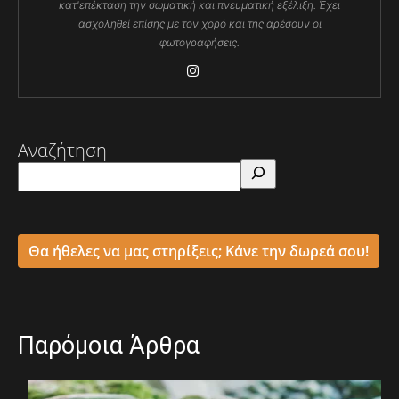
κατ'επέκταση την σωματική και πνευματική εξέλιξη. Έχει
ασχοληθεί επίσης με τον χορό και της αρέσουν οι
φωτογραφήσεις.
Αναζήτηση
Θα ήθελες να μας στηρίξεις; Κάνε την δωρεά σου!
Παρόμοια Άρθρα