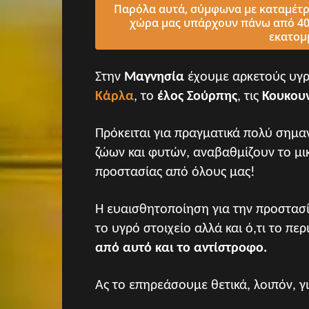
Παρόλα αυτά, σύμφωνα με καταμέτρη
χώρα μας υπάρχουν πάνω από 400
εκατομ
Στην
Μαγνησία
έχουμε αρκετούς υγρ
Κάρλα
, το
έλος Σούρπης
, τις
Κουκου
Πρόκειται για πραγματικά πολύ σημαν
ζώων και φυτών, αναβαθμίζουν το μι
προστασίας από όλους μας!
Η ευαισθητοποίηση για την προστασ
το υγρό στοιχείο αλλά και ό,τι το περ
από αυτό και το αντίστροφο.
Ας το επηρεάσουμε θετικά, λοιπόν, γ