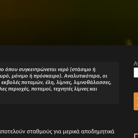
Α
ο όπου συγκεντρώνεται νερό (στάσιμο ή
ρό, μόνιμο ή πρόσκαιρο). Αναλυτικότερα, οι
 εκβολές ποταµών, έλη, λίµνες, λιµνοθάλασσες,
ες περιοχές, ποταµοί, τεχνητές λίµνες και
 αποτελούν σταθμούς για μερικά αποδημητικά