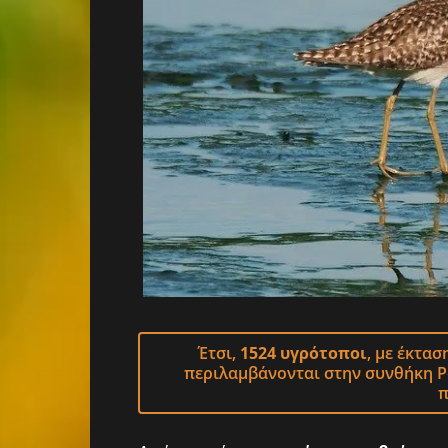
Έτσι,
1524 υγρότοποι
, με έκτα
περιλαμβάνονται στην συνθήκη Ρα
π