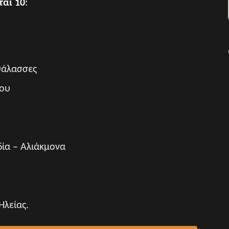
ται 10
:
θάλασσες
του
δία – Αλιάκμονα
υ
Ηλείας.