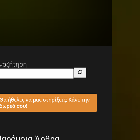
ναζήτηση
Θα ήθελες να μας στηρίξεις; Κάνε την
δωρεά σου!
Παρόμοια Άρθρα