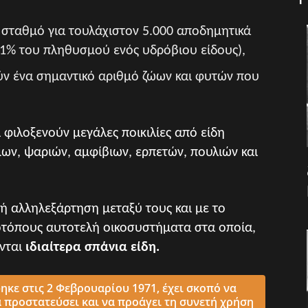
 σταθμό για τουλάχιστον 5.000 αποδημητικά
ν 1% του πληθυσμού ενός υδρόβιου είδους),
ύν ένα σημαντικό αριθμό ζώων και φυτών που
 φιλοξενούν μεγάλες ποικιλίες από είδη
ων, ψαριών, αμφίβιων, ερπετών, πουλιών και
ή αλληλεξάρτηση μεταξύ τους και με το
οτόπους αυτοτελή οικοσυστήματα στα οποία,
ώνται
ιδιαίτερα σπάνια είδη.
ηκε στις 2 Φεβρουαρίου 1971, έχει σκοπό να
α προστατεύσει και να προάγει τη συνετή χρήση