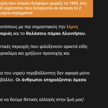
ση που έκαναν διάφοροι φορείς το 1993, στη
 υγρότοποι που ξεπερνούν σε έκταση τα 2
μύρια στρέμματα!
οτόπους με πιο σημαντικούς την
λίμνη
ναριές
και το
θαλάσσιο πάρκο Αλοννήσου
.
τικές περιοχές που φιλοξενούν αρκετά είδη
κροκλίμα και χρήζουν προσοχής και
ία του υγρού περιβάλλοντος δεν αφορά μόνο
ιβάλλει.
Οι άνθρωποι επηρεάζονται άμεσα
ια να δούμε θετικές αλλαγές στην ζωή μας!