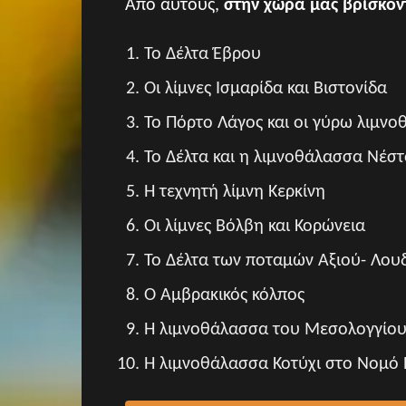
Από αυτούς,
στην χώρα μας βρίσκον
Το Δέλτα Έβρου
Οι λίμνες Ισμαρίδα και Βιστονίδα
Το Πόρτο Λάγος και οι γύρω λιμνο
Το Δέλτα και η λιμνοθάλασσα Νέσ
Η τεχνητή λίμνη Κερκίνη
Οι λίμνες Βόλβη και Κορώνεια
Το Δέλτα των ποταμών Αξιού- Λου
Ο Αμβρακικός κόλπος
Η λιμνοθάλασσα του Μεσολογγίο
Η λιμνοθάλασσα Κοτύχι στο Νομό 