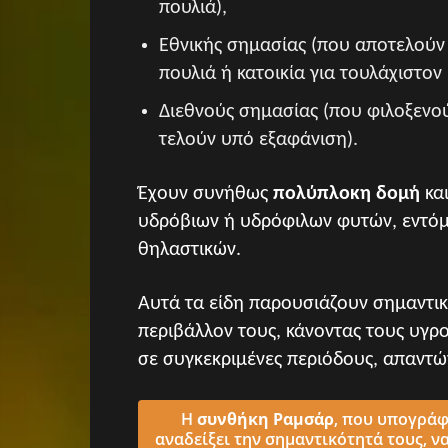
πουλιά),
Εθνικής σημασίας (που αποτελούν
πουλιά ή κατοικία για τουλάχιστο
Διεθνούς σημασίας (που φιλοξενο
τελούν υπό εξαφάνιση).
Έχουν συνήθως
πολύπλοκη δομή
και
υδρόβιων ή υδρόφιλων φυτών, εντόμ
θηλαστικών.
Αυτά τα είδη παρουσιάζουν σημαντικ
περιβάλλον τους, κάνοντας τους υγρ
σε συγκεκριμένες περιόδους, απαντ
Η
συνθήκη Ραμσάρ
, που υπογράφ
αναδείξει την σημαντικότητά τους, ν