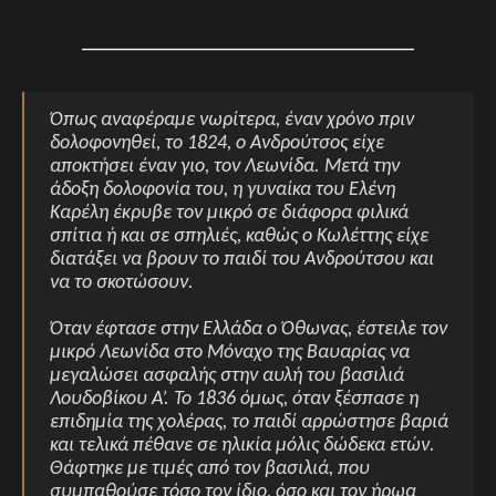
______________________________
Όπως αναφέραμε νωρίτερα, έναν χρόνο πριν
δολοφονηθεί, το 1824, ο Ανδρούτσος είχε
αποκτήσει έναν γιο, τον Λεωνίδα. Μετά την
άδοξη δολοφονία του, η γυναίκα του Ελένη
Καρέλη έκρυβε τον μικρό σε διάφορα φιλικά
σπίτια ή και σε σπηλιές, καθώς ο Κωλέττης είχε
διατάξει να βρουν το παιδί του Ανδρούτσου και
να το σκοτώσουν.
Όταν έφτασε στην Ελλάδα ο Όθωνας, έστειλε τον
μικρό Λεωνίδα στο Μόναχο της Βαυαρίας να
μεγαλώσει ασφαλής στην αυλή του βασιλιά
Λουδοβίκου Α’. Το 1836 όμως, όταν ξέσπασε η
επιδημία της χολέρας, το παιδί αρρώστησε βαριά
και τελικά πέθανε σε ηλικία μόλις δώδεκα ετών.
Θάφτηκε με τιμές από τον βασιλιά, που
συμπαθούσε τόσο τον ίδιο, όσο και τον ήρωα