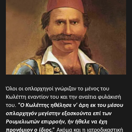
Όλοι οι οπλαρχηγοί γνώριζαν το μένος του
Κωλέττη εναντίον του και την αναίτια φυλάκισή
του.
“Ο Κωλέττης ηθέλησε ν’ άρη εκ του μέσου
οπλαρχηγόν μεγίστην εξασκούντα επί των
Ρουμελιωτών επιρροήν, ήν ήθελε να έχη
προνόμιον ο ίδιος.”
Ακόμα και η ιατροδικαστική