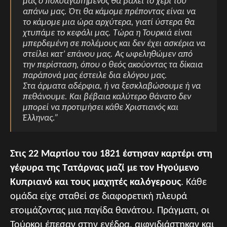
μας ο πολυαγαπημένος θα βάλει το χέρι του
απάνω μας. Ότι θα κάμομε πρέποντας είναι να
το κάμομε μια ώρα αρχύτερα, γιατί ύστερα θα
χτυπάμε το κεφάλι μας. Τώρα η Τουρκιά είναι
μπερδεμένη σε πολέμους και δεν έχει ασκέρια να
στείλει κατ’ επάνου μας. Ας ωφεληθώμεν από
την περίσταση, όπου ο θεός ακούοντας τα δίκαια
παράπονά μας έστειλε δια ελόγου μας.
Στα άρματα αδέρφια, ή να ξεσκλαβώσουμε ή να
πεθάνουμε. Και βέβαια καλύτερο θάνατο δεν
μπορεί να προτιμήσει κάθε Χριστιανός και
Έλληνας.”
Στις 22 Μαρτίου του 1821 έστησαν καρτέρι στη
γέφυρα της Τατάρνας μαζί με τον Ηγούμενο
Κυπριανό και τους μαχητές καλόγερους
. Κάθε
ομάδα είχε σταθεί σε διαφορετική πλευρά
ετοιμάζοντας μια παγίδα θανάτου. Πράγματι, οι
Τούρκοι έπεσαν στην ενέδρα, αιφνιδιάστηκαν και