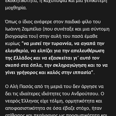
εκδικητικότητα, η καχυποψία και μια γενικότερη
μοχθηρία.
Όπως ο ίδιος ανέφερε στον παιδικό φίλο του
Ιωάννη Ζαμπέλιο (που συνέταξε και μια σύντομη
βιογραφία του) στην αυλή του πασά έμαθε
κυρίως
“να μισεί την τυραννία, να αγαπά την
ελευθερία, να ελπίζει για την απελευθέρωση
της Ελλάδος και να εξασκείται γι’ αυτό τον
σκοπό στα όπλα, την σκληραγώγηση και το να
γίνει γρήγορος και καλός στην ιππασία”
.
Ο Αλή Πασάς από τη μεριά του δεν άργησε να
δει τις ιδιαίτερες ιδιότητες του Ανδρούτσου. Ο
νεαρός Έλληνας είχε τόλμη, ορμητικότητα και
αποφασιστικότητα σε όσα έβαζε στόχο, ήταν
ατίθασος και περήφανος ως προσωπικότητα και