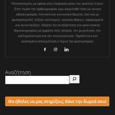
Πανεπιστημίου με έφεση στην έκφραση μέσω του γραπτού λόγου.
Στον τομέα της αρθρογραφίας έχω ασχοληθεί τόσο με γενική
ειδησεογραφία, πολιτικά και κοινωνικά θέματα, όσο και με
φωτορεπορτάζ, στήλες πολιτισμού, κριτικές δίσκων, αφιερώματα
και συνεντεύξεις. Λάτρης της ανεξάρτητης και ερευνητικής
δημοσιογραφίας με έμφαση στην ιστορία, την ψυχολογία, την
εγκληματολογία και την κοινωνιολογία. Παράλληλη και
αγαπημένη απασχόληση η τέχνη της φωτογραφίας.
Αναζήτηση
Θα ήθελες να μας στηρίξεις; Κάνε την δωρεά σου!