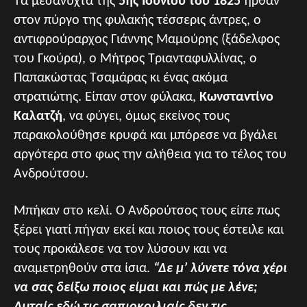
Τα μεσάνυχτα της
5ης Ιουνίου του 1825
ήρθαν
στον πύργο της φυλακής τέσσερις άντρες, ο
αντιφρούραρχος Γιάννης Μαμούρης (ξάδελφος
του Γκούρα), ο Μήτρος Τριανταφυλλίνας, ο
Παπακώστας Τσαμάρας κι ένας ακόμα
στρατιώτης. Είπαν στον φύλακα,
Κωνσταντίνο
Καλατζή
, να φύγει, όμως εκείνος τους
παρακολούθησε κρυφά και μπόρεσε να βγάλει
αργότερα στο φως την αλήθεια για το τέλος του
Ανδρούτσου.
Μπήκαν στο κελί. Ο Ανδρούτσος τους είπε πως
ξέρει γιατί πήγαν εκεί και ποιος τους έστειλε και
τους προκάλεσε να τον λύσουν και να
αναμετρηθούν στα ίσια.
“Δε μ’ λύνετε τόνα χέρι
να σας δείξω ποιος είμαι και πώς με λένε;
Αυταίς εδώ τις σαπιοκοιλιαίς δεν τις