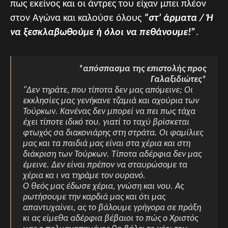
πως εκείνος και οι άντρες του είχαν μπει πλέον
στον Αγώνα και καλούσε όλους
“στ’ άρματα / Ή
να ξεσκλαβωθούμε ή όλοι να πεθάνουμε!”
.
*απόσπασμα της επιστολής προς
Γαλαξιδιώτες*
“Δεν τηράτε, που τίποτα δεν μας απόμεινε; Οι
εκκλησίες μας γενήκανε τζαμιά και αχούρια των
Τούρκων. Κανένας δεν μπορεί να πει πως τάχα
έχει τίποτε ιδικό του. γιατί το ταχύ βρίσκεται
φτωχός σα διακονιάρης στη στράτα. Οι φαμίλιες
μας και τα παιδιά μας είναι στα χέρια και στη
διάκριση των Τούρκων. Τίποτα αδέρφια δεν μας
έμεινε. Δεν είναι πρέπον να σταυρώσομε τα
χέρια κα ι να τηράμε τον ουρανό.
Ο θεός μας έδωσε χέρια, γνώση και νου. Ας
ρωτήσουμε την καρδιά μας και ότι μας
απαντυχαίνει, ας το βάλουμε γρήγορα σε πράξη
κι ας είμεθα αδέρφια βέβαιοι το πώς ο Χριστός