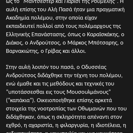
ως το
“Μάντσεστερ και Παρίσι της Ρούμελης”
. Η
αυλή επίσης του Αλή Πασά ήταν μια πραγματική
Ακαδημία πολέμου, στην οποία είχαν
εκπαιδευτεί πολλοί από τους πολέμαρχους της
Ελληνικής Επανάστασης, όπως ο Καραϊσκάκης, ο
Διάκος, ο Ανδρούτσος, ο Μάρκος Μπότσαρης, ο
Βαρνακιώτης, ο Γρίβας και άλλοι.
Στην αυλή λοιπόν του πασά, ο Οδυσσέας
Ανδρούτσος διδάχθηκε την τέχνη του πολέμου,
ενώ έμαθε και τις μεθόδους και τεχνικές του
“υποτάσσεσθαι εις τους Μουσουλμάνους”
(“καπάκια”). Οικειοποιήθηκε επίσης αρκετά
στοιχεία της νοοτροπίας των Οθωμανών που του
διδάχθηκαν, όπως η σκληρότητα απέναντι στον
εχθρό, η αχαριστία, η φιλαργυρία, η ιδιοτέλεια, η