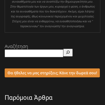
συναισθήματα μου και να αναπτύξω την δημιουργικότητα μου.
Στην θεματολογία των έργων μου, κυριαρχεί η φύση, ο άνθρωπος
και τα συναισθήματα που τον διακατέχουν. Ακόμη, είμαι λάτρης
της συγγραφής, ιδίως κοινωνικού περιεχομένου και ψυχολογίας.
Στόχος μου είναι να ενθαρρύνω, να ευαισθητοποιήσω και να "
ταρακουνισω" τον αναγνώστη/ την αναγνώστρια.
Αναζήτηση
Θα ήθελες να μας στηρίξεις; Κάνε την δωρεά σου!
Παρόμοια Άρθρα