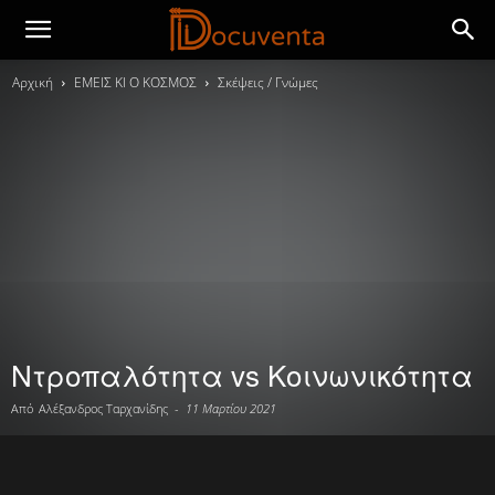
Αρχική
ΕΜΕΙΣ ΚΙ Ο ΚΟΣΜΟΣ
Σκέψεις / Γνώμες
Ντροπαλότητα vs Κοινωνικότητα
Από
Αλέξανδρος Ταρχανίδης
-
11 Μαρτίου 2021