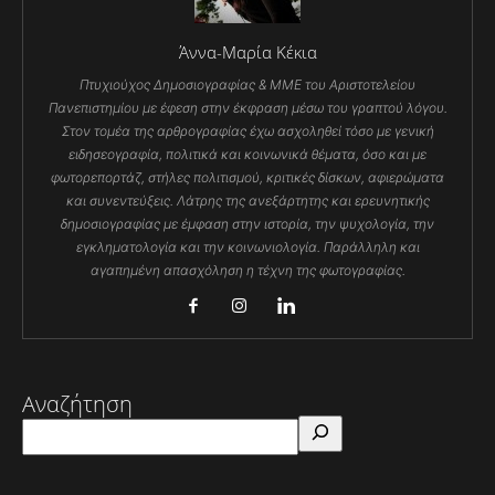
Άννα-Μαρία Κέκια
Πτυχιούχος Δημοσιογραφίας & ΜΜΕ του Αριστοτελείου
Πανεπιστημίου με έφεση στην έκφραση μέσω του γραπτού λόγου.
Στον τομέα της αρθρογραφίας έχω ασχοληθεί τόσο με γενική
ειδησεογραφία, πολιτικά και κοινωνικά θέματα, όσο και με
φωτορεπορτάζ, στήλες πολιτισμού, κριτικές δίσκων, αφιερώματα
και συνεντεύξεις. Λάτρης της ανεξάρτητης και ερευνητικής
δημοσιογραφίας με έμφαση στην ιστορία, την ψυχολογία, την
εγκληματολογία και την κοινωνιολογία. Παράλληλη και
αγαπημένη απασχόληση η τέχνη της φωτογραφίας.
Αναζήτηση