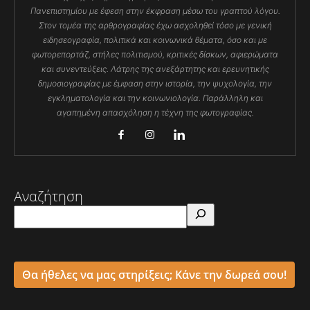
Πανεπιστημίου με έφεση στην έκφραση μέσω του γραπτού λόγου.
Στον τομέα της αρθρογραφίας έχω ασχοληθεί τόσο με γενική
ειδησεογραφία, πολιτικά και κοινωνικά θέματα, όσο και με
φωτορεπορτάζ, στήλες πολιτισμού, κριτικές δίσκων, αφιερώματα
και συνεντεύξεις. Λάτρης της ανεξάρτητης και ερευνητικής
δημοσιογραφίας με έμφαση στην ιστορία, την ψυχολογία, την
εγκληματολογία και την κοινωνιολογία. Παράλληλη και
αγαπημένη απασχόληση η τέχνη της φωτογραφίας.
Αναζήτηση
Θα ήθελες να μας στηρίξεις; Κάνε την δωρεά σου!