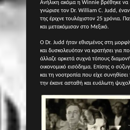
Ανήλικη ακόμα η Winnie βρέθηκε να 
γνώρισε τον Dr. William C. Judd, έν
της έριχνε τουλάχιστον 25 χρόνια. Π
και μετακόμισαν στο Μεξικό.
Ο Dr. Judd ήταν εθισμένος στη μορφ
και δυσκολευόταν να κρατήσει για πο
άλλαζε αρκετά συχνά τόπους διαμονή
οικονομικό εισόδημα. Επίσης ο σύζυγ
και τη νοοτροπία που είχε συνηθίσει
την έκανε ασταθή και ευάλωτη ψυχολ