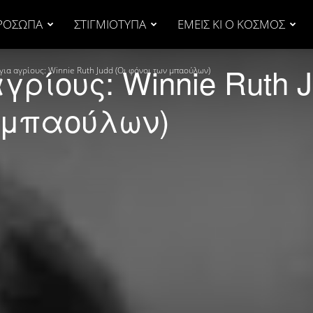
ΡΟΣΩΠΑ
ΣΤΙΓΜΙΟΤΥΠΑ
ΕΜΕΙΣ ΚΙ Ο ΚΟΣΜΟΣ
γρίους: Winnie Ruth 
 για αγρίους: Winnie Ruth Judd (Οι φόνοι των μπαούλων)
ν μπαούλων)