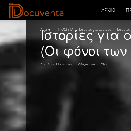
Docuventa
ΑΡΧΙΚΉ
Π
Ιστορίες για α
Αρχική
ΠΡΟΣΩΠΑ
Ιστορίες για αγρίους
Ιστορίες
(Οι φόνοι τω
Από
Άννα-Μαρία Κέκια
-
3 Φεβρουαρίου 2023