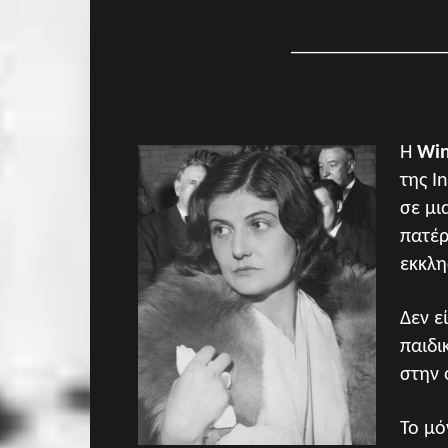
_______________
Η
Win
της I
σε μι
πατέρ
εκκλη
Δεν ε
παιδι
στην 
Το μό