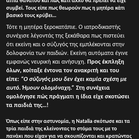
αίτια θανάτου και πως κάτι άλλο θα πρέπει να είχε
συμβεί. Τους είπε πως θεωρούν πως η μητέρα κάτι
βασικό τους κρύβει…
Τότε η μητέρα ξεροκατάπιε. Ο ιατροδικαστής
συνέχισε λέγοντάς της ξεκάθαρα πως πιστεύει
ότι εκείνη και ο σύζυγός της εμπλέκονται στην
δολοφονία των παιδιών. Εκείνη αυτόματα έγινε
εμφανώς νευρική και ανήσυχη.
Προς έκπληξη
όλων, κοίταξε έντονα τον ανακριτή και του
είπε:
“Ο σύζυγός μου δεν έχει καμία σχέση με
αυτό. Ήμουν ολομόναχη.”
Στη συνέχεια
ομολόγησε πώς πράγματι η ίδια είχε σκοτώσει
τα παιδιά της…!
Όπως είπε στην αστυνομία, η Natalia σκότωσε και τα
τρία παιδιά της κλείνοντας το στόμα τους με το
πανάκι που είχαν για να σκουπίζονται και κρατώντας