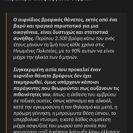
Ο αιφνίδιος βρεφικός θάνατος, εκτός από ένα
βαρύ και τραγικό περιστατικό για μια
οικογένεια, είναι δυστυχώς και στατιστικά
συνήθης.
Περίπου 2.500 βρέφη κάτω του ενός
έτους χάνουν τη ζωή τους κάθε χρόνο στις
Ηνωμένες Πολιτείες, με το 90% αυτών να είναι
μέχρι την ηλικία των 6 μηνών.
Συγκεκριμένη αιτία που προκαλεί έναν
αιφνίδιο θάνατο βρέφους δεν έχει
τεκμηριωθεί, όμως υπάρχουν κάποιοι
παράγοντες που θεωρούνται πως αυξάνουν τις
πιθανότητες του
, όπως: η έκθεση του εμβρύου
σε τοξικές ουσίες, όπως κάπνισμα και αλκοόλ,
κατά την εγκυμοσύνη ή τον θηλασμό και μετά, η
πρόωρη γέννηση, η μπρούμυτα θέση ύπνου, το
υπερβολικό ντύσιμο, η κατά λάθος συμπίεση
μέχρι ασφυξίας του μωρού από γονέα που
κοιμούνται μαζί ή κάποια λοίμωξη λόγω ελλιπούς