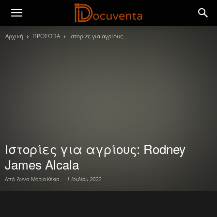
Αρχική
ΠΡΟΣΩΠΑ
Ιστορίες για αγρίους
Ιστορίες για αγρίους: Rodney
James Alcala
Από
Άννα-Μαρία Κέκια
-
1 Ιουλίου 2022