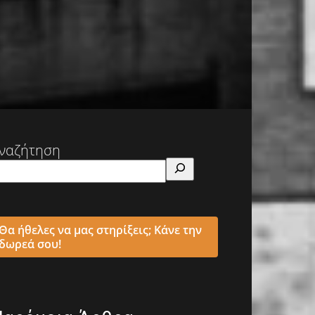
ναζήτηση
Θα ήθελες να μας στηρίξεις; Κάνε την
δωρεά σου!