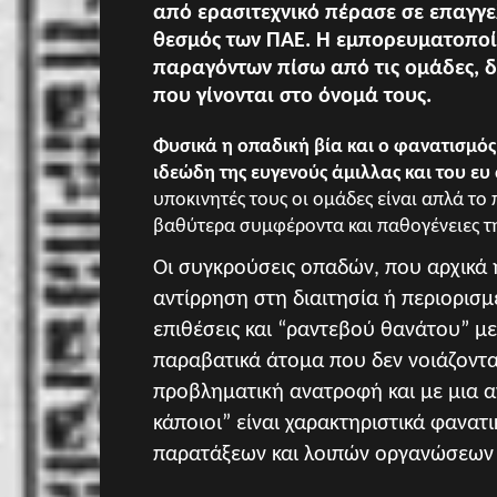
από ερασιτεχνικό πέρασε σε επαγγε
θεσμός των ΠΑΕ. Η εμπορευματοποί
παραγόντων πίσω από τις ομάδες, δ
που γίνονται στο όνομά τους.
Φυσικά η οπαδική βία και ο φανατισμός 
ιδεώδη της ευγενούς άμιλλας και του ευ
υποκινητές τους οι ομάδες είναι απλά το 
βαθύτερα συμφέροντα και παθογένειες τη
Οι συγκρούσεις οπαδών, που αρχικά 
αντίρρηση στη διαιτησία ή περιορισ
επιθέσεις και “ραντεβού θανάτου” μ
παραβατικά άτομα που δεν νοιάζονται
προβληματική ανατροφή και με μια α
κάποιοι” είναι χαρακτηριστικά φανατ
παρατάξεων και λοιπών οργανώσεων