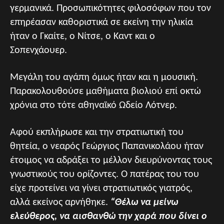
γερμανικά. Προσωπικότητες φιλοσόφων που τον
επηρέασαν καθοριστικά σε εκείνη την ηλικία
ήταν ο Γκαίτε, ο Νίτσε, ο Καντ και ο
Σοπενχάουερ.
Μεγάλη του αγάπη όμως ήταν και η μουσική.
Παρακολουθούσε μαθήματα βιολιού επί οκτώ
χρόνια στο τότε αθηναϊκό Ωδείο Λότνερ.
Αφού εκπλήρωσε και την στρατιωτική του
θητεία, ο νεαρός Γεώργιος Παπανικολάου ήταν
έτοιμος να αδράξει το μέλλον διευρύνοντας τους
γνωστικούς του ορίζοντες. Ο πατέρας του του
είχε προτείνει να γίνει στρατιωτικός γιατρός,
αλλά εκείνος αρνήθηκε.
“Θέλω να μείνω
ελεύθερος, να αισθανθώ την χαρά που δίνει ο