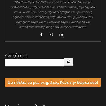
ειδησεογραφία, πολιτικά και κοινωνικά θέματα, όσο και με
φωτορεπορτάζ, στήλες πολιτισμού, κριτικές δίσκων, αφιερώματα
και συνεντεύξεις. Λάτρης της ανεξάρτητης και ερευνητικής
δημοσιογραφίας με έμφαση στην ιστορία, την ψυχολογία, την
εγκληματολογία και την κοινωνιολογία. Παράλληλη και
αγαπημένη απασχόληση η τέχνη της φωτογραφίας.
Αναζήτηση
Θα ήθελες να μας στηρίξεις; Κάνε την δωρεά σου!