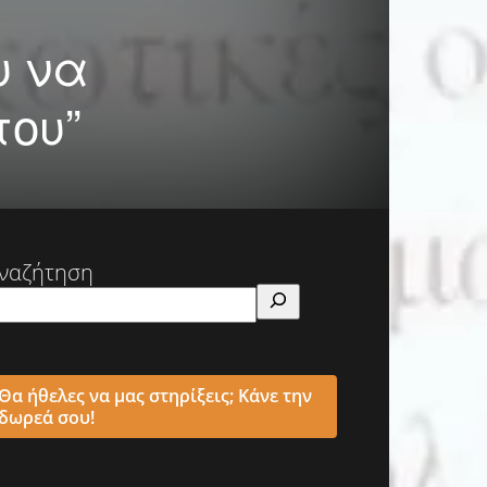
υ να
του”
ναζήτηση
Θα ήθελες να μας στηρίξεις; Κάνε την
δωρεά σου!