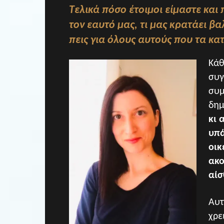
Τελικά πόσο έτοιμοι είμαστε και
τον εαυτό μας, τι μας κρατάει βα
πεις για όλους αυτούς που τα κ
Κάθ
συγ
συμ
δημ
κι 
υπά
οικ
ακο
αίσ
Αυτ
χρε