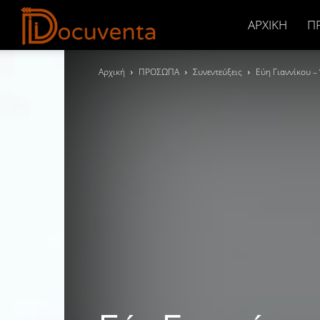
Docuventa
ΑΡΧΙΚΉ
Π
Αρχική
ΠΡΟΣΩΠΑ
Συνεντεύξεις
Εύη Γιαννίκου – 