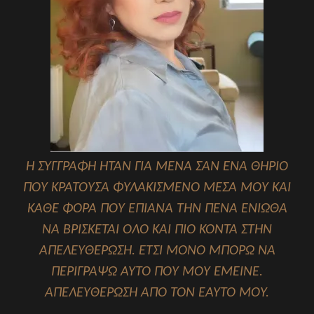
Η ΣΥΓΓΡΑΦΉ ΉΤΑΝ ΓΙΑ ΜΈΝΑ ΣΑΝ ΈΝΑ ΘΗΡΊΟ
ΠΟΥ ΚΡΑΤΟΎΣΑ ΦΥΛΑΚΙΣΜΈΝΟ ΜΈΣΑ ΜΟΥ ΚΑΙ
ΚΆΘΕ ΦΟΡΆ ΠΟΥ ΈΠΙΑΝΑ ΤΗΝ ΠΈΝΑ ΈΝΙΩΘΑ
ΝΑ ΒΡΊΣΚΕΤΑΙ ΌΛΟ ΚΑΙ ΠΙΟ ΚΟΝΤΆ ΣΤΗΝ
ΑΠΕΛΕΥΘΈΡΩΣΗ. ΈΤΣΙ ΜΌΝΟ ΜΠΟΡΏ ΝΑ
ΠΕΡΙΓΡΆΨΩ ΑΥΤΌ ΠΟΥ ΜΟΥ ΈΜΕΙΝΕ.
ΑΠΕΛΕΥΘΈΡΩΣΗ ΑΠΌ ΤΟΝ ΕΑΥΤΌ ΜΟΥ.