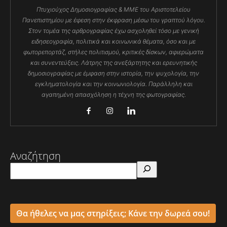
Πτυχιούχος Δημοσιογραφίας & ΜΜΕ του Αριστοτελείου
Πανεπιστημίου με έφεση στην έκφραση μέσω του γραπτού λόγου.
Στον τομέα της αρθρογραφίας έχω ασχοληθεί τόσο με γενική
ειδησεογραφία, πολιτικά και κοινωνικά θέματα, όσο και με
φωτορεπορτάζ, στήλες πολιτισμού, κριτικές δίσκων, αφιερώματα
και συνεντεύξεις. Λάτρης της ανεξάρτητης και ερευνητικής
δημοσιογραφίας με έμφαση στην ιστορία, την ψυχολογία, την
εγκληματολογία και την κοινωνιολογία. Παράλληλη και
αγαπημένη απασχόληση η τέχνη της φωτογραφίας.
Αναζήτηση
Θα ήθελες να μας στηρίξεις; Κάνε την δωρεά σου!