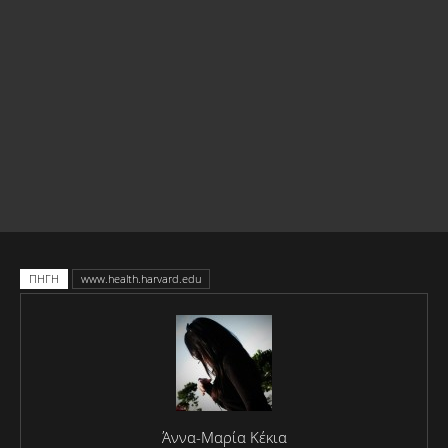
ΠΗΓΗ
www.health.harvard.edu
Άννα-Μαρία Κέκια