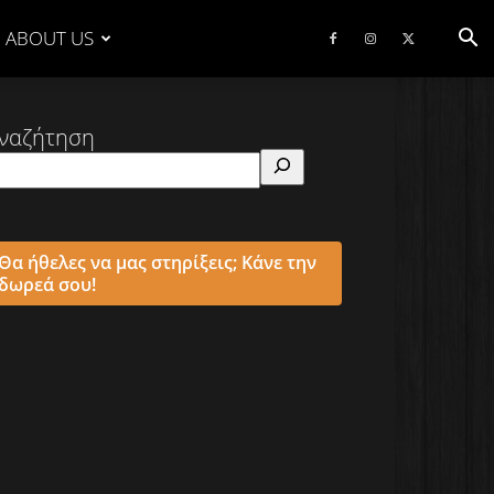
ABOUT US
ναζήτηση
Θα ήθελες να μας στηρίξεις; Κάνε την
δωρεά σου!