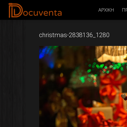
Docuventa
ΑΡΧΙΚΉ
Π
christmas-2838136_1280