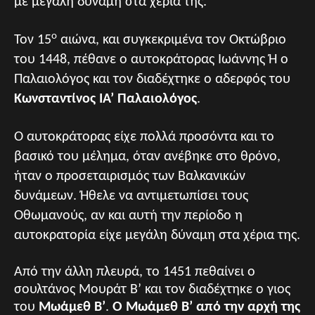
με μεγάλη δύναμη στα χέρια της.
ο
Τον 15
αιώνα, και συγκεκριμένα τον Οκτώβριο
του 1448, πέθανε ο αυτοκράτορας Ιωάννης Ή ο
Παλαιολόγος και τον διαδέχτηκε ο αδερφός του
Κωνσταντίνος ΙΑ’ Παλαιολόγος
.
Ο αυτοκράτορας είχε πολλά προσόντα και το
βασικό του μέλημα, όταν ανέβηκε στο θρόνο,
ήταν ο προσεταιρισμός των Βαλκανικών
δυνάμεων. Ήθελε να αντιμετωπίσει τους
Οθωμανούς, αν και αυτή την περίοδο η
αυτοκρατορία είχε μεγάλη δύναμη στα χέρια της.
Από την άλλη πλευρά, το 1451 πεθαίνει ο
σουλτάνος Μουράτ Β’ και τον διαδέχτηκε ο γιος
του
Μωάμεθ Β’
.
Ο Μωάμεθ Β’ από την αρχή της