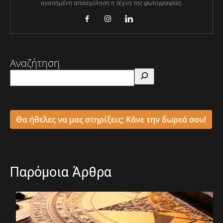
αγαπημένη απασχόληση η τέχνη της φωτογραφίας.
Αναζήτηση
Θα ήθελες να μας στηρίξεις; Κάνε την δωρεά σου!
Παρόμοια Άρθρα