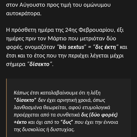
στον Αύγουστο προς τιμή του ομώνυμου
αυτοκράτορα.
Η πρόσθετη ημέρα της 24ης Φεβρουαρίου, έξι
ημέρες πριν τον Μάρτιο που μετριόταν δύο
φορές, ονομαζόταν
“
bis sextus
” = “
δις έκτη
“
και
έτσι και το έτος που την περιέχει λέγεται μέχρι
σήμερα
“
δίσεκτο
“
.
Κάπως έτσι καταλαβαίνουμε ότι η λέξη
“δίσεκτο”
δεν έχει αρνητική χροιά, όπως
λανθασμένα θεωρείται, αφού ετυμολογικά
προέρχεται από τα συνθετικά
δις (δύο φορές)
+έκτο
και όχι από το
“δυς”
που έχει την έννοια
της δυσκολίας ή δυστυχίας.