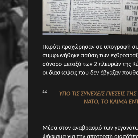
Παρότι προχώρησαν σε υπογραφή συμ
συμφωνήθηκε παύση των εχθροπραξι
σύνορο μεταξύ των 2 πλευρών της Κύπ
οι διασκέψεις που δεν έβγαζαν πουθ
ΥΠΌ ΤΙΣ ΣΥΝΕΧΕΊΣ ΠΙΈΣΕΙΣ ΤΗ
ΝΑΤΟ, ΤΟ ΚΛΊΜΑ ΕΝ
Μέσα στον αναβρασμό των γεγονότω
ψήφισμα για την αποτροπή οιασδήποτ