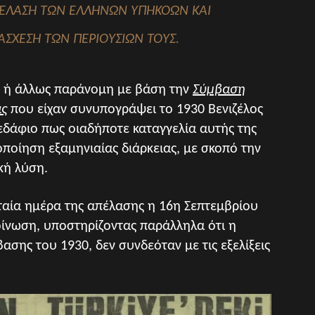
ΠΈΛΑΣΗ ΤΩΝ ΕΛΛΉΝΩΝ ΥΠΗΚΌΩΝ ΚΑΙ
ΣΧΕΣΗ ΤΩΝ ΠΕΡΙΟΥΣΙΏΝ ΤΟΥΣ.
ς ή άλλως παράνομη με βάση την
Σύμβαση
ας
που είχαν συνυπογράψει το 1930 Βενιζέλος
ο εδάφιο πως οιαδήποτε καταγγελία αυτής της
ποίηση εξαμηνιαίας διάρκειας, με σκοπό την
κή λύση.
υταία ημέρα της απέλασης η 16η Σεπτεμβρίου
οίνωση, υποστηρίζοντας παράλληλα ότι η
ασης του 1930, δεν συνδεόταν με τις εξελίξεις