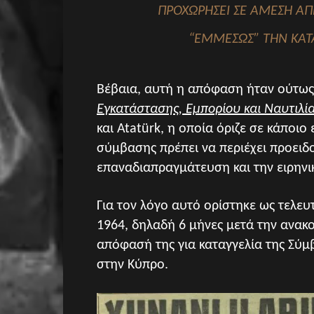
ΠΡΟΧΩΡΉΣΕΙ ΣΕ ΆΜΕΣΗ Α
“ΕΜΜΈΣΩΣ” ΤΗΝ ΚΑΤΆ
Βέβαια, αυτή η απόφαση ήταν ούτω
Εγκατάστασης, Εμπορίου και Ναυτιλί
και Atatürk, η οποία όριζε σε κάποι
σύμβασης πρέπει να περιέχει προειδο
επαναδιαπραγμάτευση και την ειρηνι
Για τον λόγο αυτό ορίστηκε ως τελε
1964, δηλαδή 6 μήνες μετά την ανακ
απόφασή της για καταγγελία της Σύμβ
στην Κύπρο.