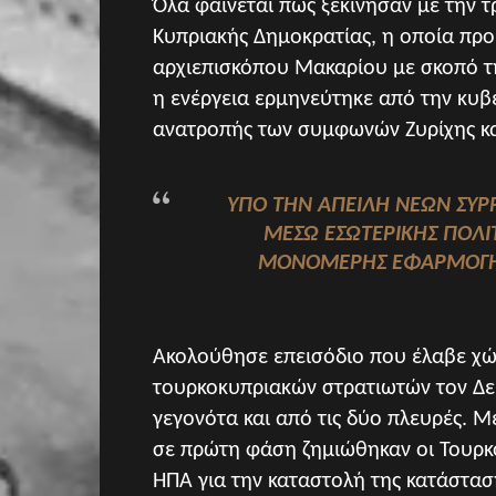
Όλα φαίνεται πως ξεκίνησαν με την 
Κυπριακής Δημοκρατίας, η οποία πρ
αρχιεπισκόπου Μακαρίου με σκοπό τ
η ενέργεια ερμηνεύτηκε από την κυ
ανατροπής των συμφωνών Ζυρίχης κα
ΥΠΌ ΤΗΝ ΑΠΕΙΛΉ ΝΈΩΝ ΣΥΡ
ΜΈΣΩ ΕΣΩΤΕΡΙΚΉΣ ΠΟΛΙΤ
ΜΟΝΟΜΕΡΉΣ ΕΦΑΡΜΟΓΉ 
Ακολούθησε επεισόδιο που έλαβε χώ
τουρκοκυπριακών στρατιωτών τον Δεκ
γεγονότα και από τις δύο πλευρές. 
σε πρώτη φάση ζημιώθηκαν οι Τουρκ
ΗΠΑ για την καταστολή της κατάστασ