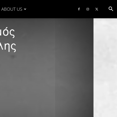
ABOUT US
μός
λης