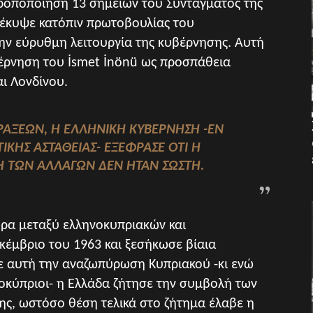
τροποποίηση 13 σημείων του Συντάγματος της
οέκυψε κατόπιν πρωτοβουλίας του
ην εύρυθμη λειτουργία της κυβέρνησης. Αυτή
βέρνηση του İsmet İnönü ως προσπάθεια
ι Λονδίνου.
ΡΆΞΕΩΝ, Η ΕΛΛΗΝΙΚΉ ΚΥΒΈΡΝΗΣΗ -ΕΝ
ΙΚΉΣ ΑΣΤΆΘΕΙΑΣ- ΕΞΈΦΡΑΣΕ ΌΤΙ Η
ΤΩΝ ΑΛΛΑΓΏΝ ΔΕΝ ΉΤΑΝ ΣΩΣΤΉ.
ρα μεταξύ ελληνοκυπριακών και
έμβριο του 1963 και ξεσήκωσε βίαια
Με αυτή την αναζωπύρωση Κυπριακού -κι ενώ
οκύπριοι- η Ελλάδα ζήτησε την συμβολή των
ης, ωστόσο θέση τελικά στο ζήτημα έλαβε η