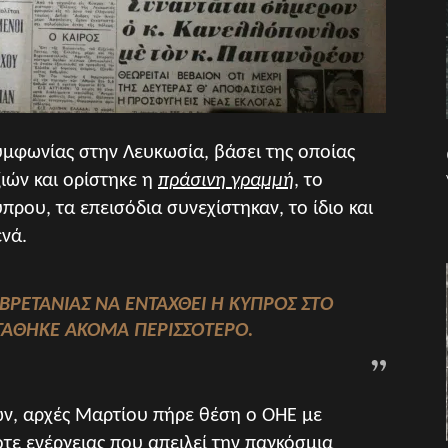
φωνίας στην Λευκωσία, βάσει της οποίας
ών και ορίστηκε η
πράσινη γραμμή
, το
ρου, τα επεισόδια συνεχίστηκαν, το ίδιο και
ενά.
Σ ΒΡΕΤΑΝΊΑΣ ΝΑ ΕΝΤΑΧΘΕΊ Η ΚΎΠΡΟΣ ΣΤΟ
ΤΆΘΗΚΕ ΑΚΌΜΑ ΠΕΡΙΣΣΌΤΕΡΟ.
ν, αρχές Μαρτίου πήρε θέση ο ΟΗΕ με
ε ενέργειας που απειλεί την παγκόσμια