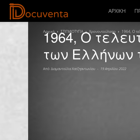
Docuventa
ΑΡΧΙΚΉ
Π
1964, Ο τελε
Αρχική
ΣΤΙΓΜΙΟΤΥΠΑ
Χρονοντούλαπο
1964, Ο τ
των Ελλήνων 
Από
Διαμαντούλα Χατζηαντωνίου
-
19 Απριλίου 2022